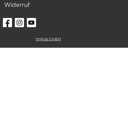
Widerruf
WebImPuls by
ImPuls GmbH