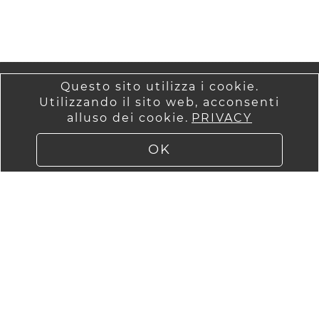
PAGINA INIZIALE-
DATI
Questo sito utilizza i cookie.
HOMEPAGE
COMMERCIALI
Utilizzando il sito web, acconsenti
LOGIN
alluso dei cookie.
CONDIZIONI
PRIVACY
GENERALI DI
SPESE DI
OK
VENDITA
SPEDIZIONE
CONTATTO
SPEDIZIONE
NOTE LEGALI
PRIVACY
REVOCA
WebImPuls by
ImPuls GmbH