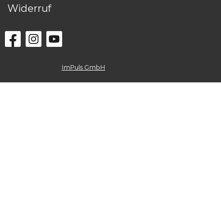
Widerruf
WebImPuls by
ImPuls GmbH