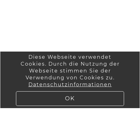
Diese Webseite verwendet
Cookies. Durch die Nutzung der
Startseite
Wir über uns
Webseite stimmen Sie der
Anmelden
Verwendung von Cookies zu.
AGB
Datenschutzinformationen
Versandinformatio
Kontakt
nen
Impressum
OK
Lieferung
Datenschutzinfor
mationen
Widerruf