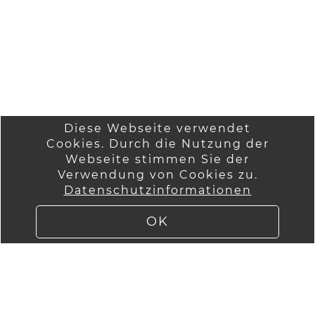
Diese Webseite verwendet
Cookies. Durch die Nutzung der
Startseite
Wir über uns
Webseite stimmen Sie der
Anmelden
Verwendung von Cookies zu.
AGB
Datenschutzinformationen
Versandinformatio
Kontakt
nen
Impressum
OK
Lieferung
Datenschutzinfor
mationen
Widerruf