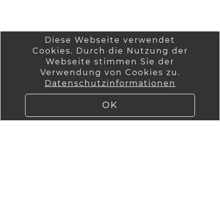
Diese Webseite verwendet
Cookies. Durch die Nutzung der
Startseite
Wir über uns
Webseite stimmen Sie der
Anmelden
Verwendung von Cookies zu.
AGB
Datenschutzinformationen
Versandinformatio
Kontakt
nen
Impressum
OK
Lieferung
Datenschutzinfor
mationen
Widerruf
WebImPuls by
ImPuls GmbH