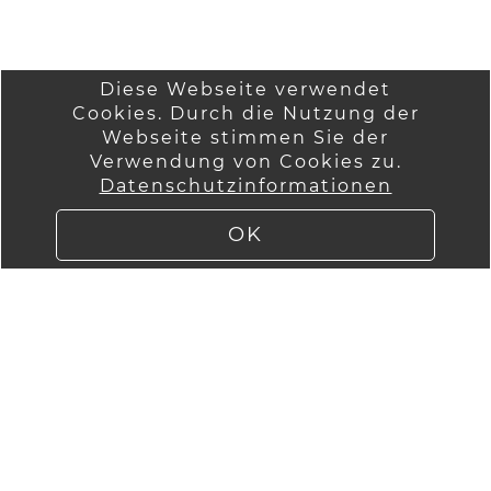
Diese Webseite verwendet
Cookies. Durch die Nutzung der
Startseite
Wir über uns
Webseite stimmen Sie der
Anmelden
Verwendung von Cookies zu.
AGB
Datenschutzinformationen
Versandinformatio
Kontakt
nen
Impressum
OK
Lieferung
Datenschutzinfor
mationen
Widerruf
WebImPuls by
ImPuls GmbH