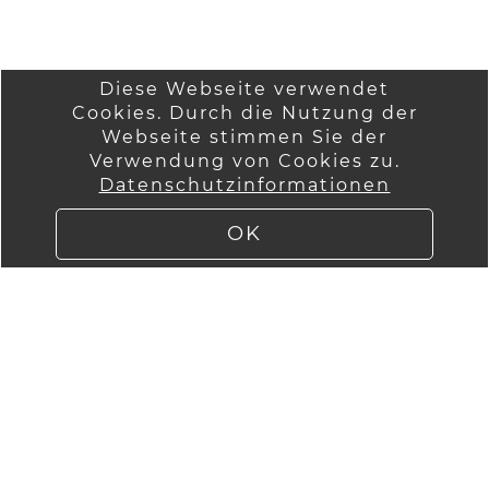
Diese Webseite verwendet
Cookies. Durch die Nutzung der
Startseite
Wir über uns
Webseite stimmen Sie der
Anmelden
Verwendung von Cookies zu.
AGB
Datenschutzinformationen
Versandinformatio
Kontakt
nen
Impressum
OK
Lieferung
Datenschutzinfor
mationen
Widerruf
WebImPuls by
ImPuls GmbH