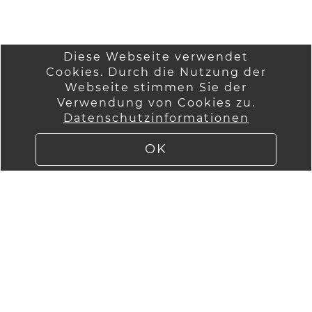
Diese Webseite verwendet
Cookies. Durch die Nutzung der
Startseite
Wir über uns
Webseite stimmen Sie der
Anmelden
Verwendung von Cookies zu.
AGB
Datenschutzinformationen
Versandinformatio
Kontakt
nen
Impressum
OK
Lieferung
Datenschutzinfor
mationen
Widerruf
WebImPuls by
ImPuls GmbH