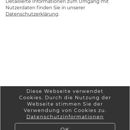
Detaillierte Informationen zum Umgang mit
Nutzerdaten finden Sie in unserer
Datenschutzerklärung
.
Diese Webseite verwendet
Cookies. Durch die Nutzung der
Startseite
Wir über uns
Webseite stimmen Sie der
Anmelden
Verwendung von Cookies zu.
AGB
Datenschutzinformationen
Versandinformatio
Kontakt
nen
Impressum
OK